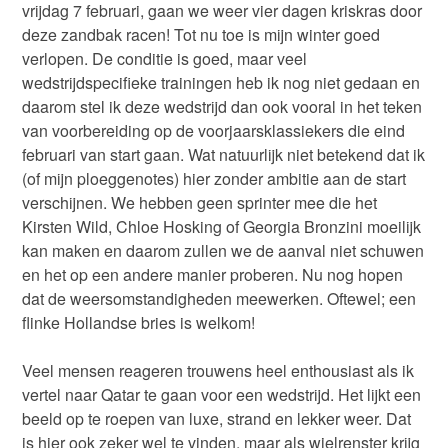
vrijdag 7 februari, gaan we weer vier dagen kriskras door
deze zandbak racen! Tot nu toe is mijn winter goed
verlopen. De conditie is goed, maar veel
wedstrijdspecifieke trainingen heb ik nog niet gedaan en
daarom stel ik deze wedstrijd dan ook vooral in het teken
van voorbereiding op de voorjaarsklassiekers die eind
februari van start gaan. Wat natuurlijk niet betekend dat ik
(of mijn ploeggenotes) hier zonder ambitie aan de start
verschijnen. We hebben geen sprinter mee die het
Kirsten Wild, Chloe Hosking of Georgia Bronzini moeilijk
kan maken en daarom zullen we de aanval niet schuwen
en het op een andere manier proberen. Nu nog hopen
dat de weersomstandigheden meewerken. Oftewel; een
flinke Hollandse bries is welkom!
Veel mensen reageren trouwens heel enthousiast als ik
vertel naar Qatar te gaan voor een wedstrijd. Het lijkt een
beeld op te roepen van luxe, strand en lekker weer. Dat
is hier ook zeker wel te vinden, maar als wielrenster krijg