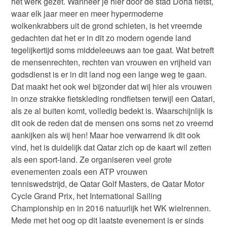
het werk gezet. Wanneer je hier door de stad Doha fietst,
waar elk jaar meer en meer hypermoderne
wolkenkrabbers uit de grond schieten, is het vreemde
gedachten dat het er in dit zo modern ogende land
tegelijkertijd soms middeleeuws aan toe gaat. Wat betreft
de mensenrechten, rechten van vrouwen en vrijheid van
godsdienst is er in dit land nog een lange weg te gaan.
Dat maakt het ook wel bijzonder dat wij hier als vrouwen
in onze strakke fietskleding rondfietsen terwijl een Qatari,
als ze al buiten komt, volledig bedekt is. Waarschijnlijk is
dit ook de reden dat de mensen ons soms net zo vreemd
aankijken als wij hen! Maar hoe verwarrend ik dit ook
vind, het is duidelijk dat Qatar zich op de kaart wil zetten
als een sport-land. Ze organiseren veel grote
evenementen zoals een ATP vrouwen
tenniswedstrijd, de Qatar Golf Masters, de Qatar Motor
Cycle Grand Prix, het International Sailing
Championship en in 2016 natuurlijk het WK wielrennen.
Mede met het oog op dit laatste evenement is er sinds