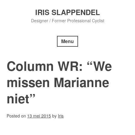
Skip
to
IRIS SLAPPENDEL
content
Designer / Former Professional Cyclist
Menu
Column WR: “We
missen Marianne
niet”
Posted on
13 mei 2015
by
Iris