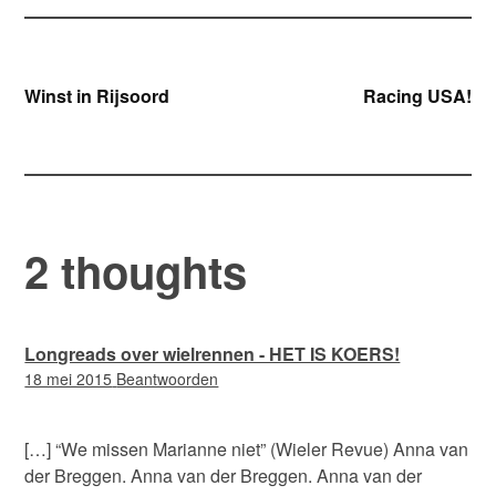
Bericht
Winst in Rijsoord
Racing USA!
navigatie
2 thoughts
Longreads over wielrennen - HET IS KOERS!
11:14
18 mei 2015
Beantwoorden
[…] “We missen Marianne niet” (Wieler Revue) Anna van
der Breggen. Anna van der Breggen. Anna van der