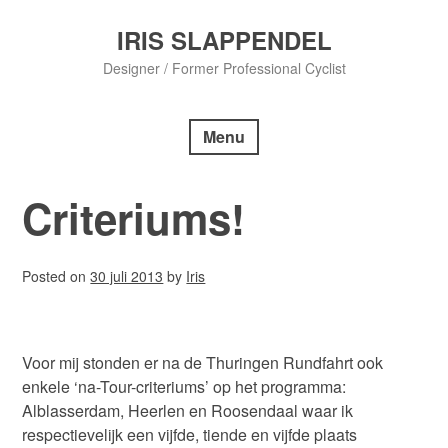
Skip
to
IRIS SLAPPENDEL
content
Designer / Former Professional Cyclist
Menu
Criteriums!
Posted on
30 juli 2013
by
Iris
Voor mij stonden er na de Thuringen Rundfahrt ook
enkele ‘na-Tour-criteriums’ op het programma:
Alblasserdam, Heerlen en Roosendaal waar ik
respectievelijk een vijfde, tiende en vijfde plaats