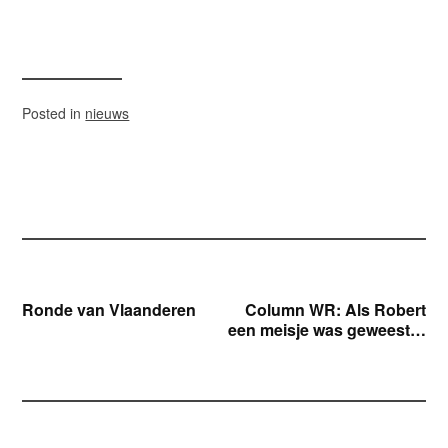
Posted in
nieuws
Bericht
Ronde van Vlaanderen
Column WR: Als Robert
een meisje was geweest…
navigatie