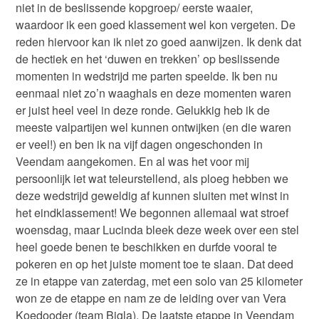
niet in de beslissende kopgroep/ eerste waaier,
waardoor ik een goed klassement wel kon vergeten. De
reden hiervoor kan ik niet zo goed aanwijzen. Ik denk dat
de hectiek en het ‘duwen en trekken’ op beslissende
momenten in wedstrijd me parten speelde. Ik ben nu
eenmaal niet zo’n waaghals en deze momenten waren
er juist heel veel in deze ronde. Gelukkig heb ik de
meeste valpartijen wel kunnen ontwijken (en die waren
er veel!) en ben ik na vijf dagen ongeschonden in
Veendam aangekomen. En al was het voor mij
persoonlijk iet wat teleurstellend, als ploeg hebben we
deze wedstrijd geweldig af kunnen sluiten met winst in
het eindklassement! We begonnen allemaal wat stroef
woensdag, maar Lucinda bleek deze week over een stel
heel goede benen te beschikken en durfde vooral te
pokeren en op het juiste moment toe te slaan. Dat deed
ze in etappe van zaterdag, met een solo van 25 kilometer
won ze de etappe en nam ze de leiding over van Vera
Koedooder (team Bigla). De laatste etappe in Veendam