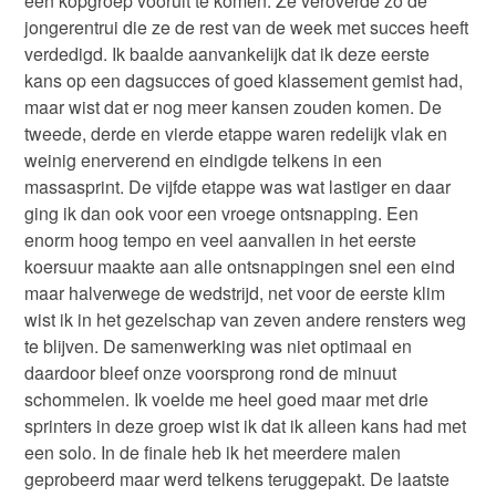
een kopgroep vooruit te komen. Ze veroverde zo de
jongerentrui die ze de rest van de week met succes heeft
verdedigd. Ik baalde aanvankelijk dat ik deze eerste
kans op een dagsucces of goed klassement gemist had,
maar wist dat er nog meer kansen zouden komen. De
tweede, derde en vierde etappe waren redelijk vlak en
weinig enerverend en eindigde telkens in een
massasprint. De vijfde etappe was wat lastiger en daar
ging ik dan ook voor een vroege ontsnapping. Een
enorm hoog tempo en veel aanvallen in het eerste
koersuur maakte aan alle ontsnappingen snel een eind
maar halverwege de wedstrijd, net voor de eerste klim
wist ik in het gezelschap van zeven andere rensters weg
te blijven. De samenwerking was niet optimaal en
daardoor bleef onze voorsprong rond de minuut
schommelen. Ik voelde me heel goed maar met drie
sprinters in deze groep wist ik dat ik alleen kans had met
een solo. In de finale heb ik het meerdere malen
geprobeerd maar werd telkens teruggepakt. De laatste