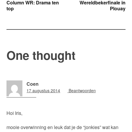
Column WR: Drama ten
Wereldbekerfinale in
top
Plouay
navigatie
One thought
Coen
17 augustus 2014
16:35
Beantwoorden
Hoi Iris,
mooie overwinning en leuk dat je de “jonkies” wat kan