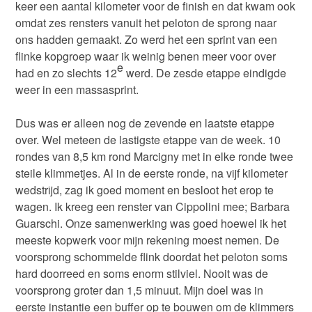
keer een aantal kilometer voor de finish en dat kwam ook
omdat zes rensters vanuit het peloton de sprong naar
ons hadden gemaakt. Zo werd het een sprint van een
flinke kopgroep waar ik weinig benen meer voor over
e
had en zo slechts 12
werd. De zesde etappe eindigde
weer in een massasprint.
Dus was er alleen nog de zevende en laatste etappe
over. Wel meteen de lastigste etappe van de week. 10
rondes van 8,5 km rond Marcigny met in elke ronde twee
steile klimmetjes. Al in de eerste ronde, na vijf kilometer
wedstrijd, zag ik goed moment en besloot het erop te
wagen. Ik kreeg een renster van Cippolini mee; Barbara
Guarschi. Onze samenwerking was goed hoewel ik het
meeste kopwerk voor mijn rekening moest nemen. De
voorsprong schommelde flink doordat het peloton soms
hard doorreed en soms enorm stilviel. Nooit was de
voorsprong groter dan 1,5 minuut. Mijn doel was in
eerste instantie een buffer op te bouwen om de klimmers