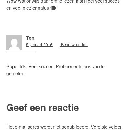
Wow wat onwijs gaaf om te lezen Iris! Heel veel succes
en veel plezier natuurlijk!
Ton
5 januari 2016
13:23
Beantwoorden
Super Iris. Veel succes. Probeer er intens van te
genieten.
Geef een reactie
Het e-mailadres wordt niet gepubliceerd.
Vereiste velden