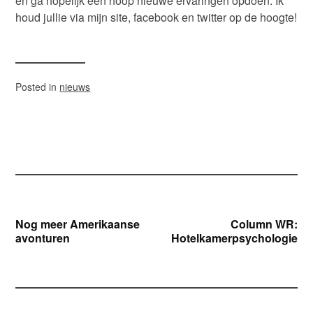
en ga hopelijk een hoop nieuwe ervaringen opdoen. Ik
houd jullie via mijn site, facebook en twitter op de hoogte!
Posted in
nieuws
Bericht
Nog meer Amerikaanse
Column WR:
avonturen
Hotelkamerpsychologie
navigatie