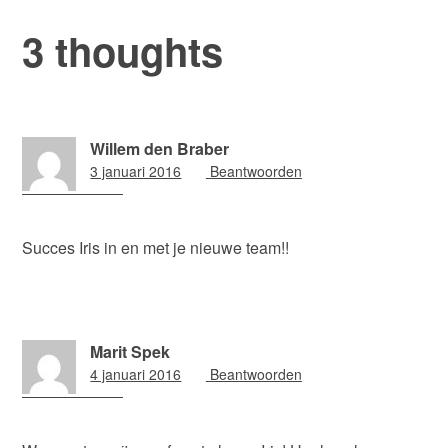
3 thoughts
Willem den Braber
3 januari 2016
20:00
Beantwoorden
Succes Iris in en met je nieuwe team!!
Marit Spek
4 januari 2016
19:46
Beantwoorden