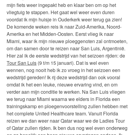
mijn fiets weer ingepakt heb en klaar ben om op het
vliegtuig te stappen. Het gaat wel weer even duren
voordat ik mijn huisje in Ouderkerk weer terug ga zien!
De komende weken reis ik naar Zuid-Amerika, Noord-
Amerika en het Midden-Oosten. Eerst vlieg ik naar
Miami, waar ik mijn nieuwe ploeggenoten zal ontmoeten,
om dan samen door te reizen naar San Luis, Argentinië.
Hier zal ik de eerste wedstrijd van het seizoen rijden: de
Tour San Luis
(9 t/m 15 januari). Dat is wel even
wennen, nog nooit heb ik zo vroeg in het seizoen een
wedstrijd gereden! Ik rij deze wedstrijd dan ook vooral
omdat ik het een leuke, nieuwe ervaring vind, en om
verder aan mijn conditie te werken. Na San Luis vliegen
we terug naar Miami waarna we elders in Florida een
trainingskamp en ploegenvoorstelling zullen hebben met
het complete United Healthcare team. Vanuit Florida
reizen we dan weer naar Qatar waar we de Ladies Tour
of Qatar zullen rijden. Ik ben dus nog wel even onderweg