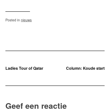
Posted in
nieuws
Bericht
Ladies Tour of Qatar
Column: Koude start
navigatie
Geef een reactie