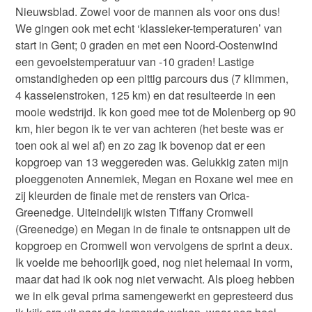
Nieuwsblad. Zowel voor de mannen als voor ons dus!
We gingen ook met echt ‘klassieker-temperaturen’ van
start in Gent; 0 graden en met een Noord-Oostenwind
een gevoelstemperatuur van -10 graden! Lastige
omstandigheden op een pittig parcours dus (7 klimmen,
4 kasseienstroken, 125 km) en dat resulteerde in een
mooie wedstrijd. Ik kon goed mee tot de Molenberg op 90
km, hier begon ik te ver van achteren (het beste was er
toen ook al wel af) en zo zag ik bovenop dat er een
kopgroep van 13 weggereden was. Gelukkig zaten mijn
ploeggenoten Annemiek, Megan en Roxane wel mee en
zij kleurden de finale met de rensters van Orica-
Greenedge. Uiteindelijk wisten Tiffany Cromwell
(Greenedge) en Megan in de finale te ontsnappen uit de
kopgroep en Cromwell won vervolgens de sprint a deux.
Ik voelde me behoorlijk goed, nog niet helemaal in vorm,
maar dat had ik ook nog niet verwacht. Als ploeg hebben
we in elk geval prima samengewerkt en gepresteerd dus