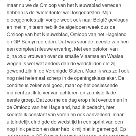
maar nu we de Omloop van het Nieuwsblad verreden
hebben is de ‘wielerlente’ wel losgebarsten. Mijn
ploeggenotes zijn vorige week ook naar België gevlogen
en met mijn team heb ik de afgelopen week dus de
Omloop van het Nieuwsblad, Omloop van het Hageland
en GP Samyn gereden. Dat was voor de meeste van hen
een compleet nieuwe ervaring. Met een peloton van
bijna 200 vrouwen over de smalle Vlaamse en Waalse
wegen is wel wat anders dan de wedstrijden die zij
gewend zijn in de Verenigde Staten. Maar ik was zelf ook
nog niet helemaal scherp in de openingsklassieker. De
conditie is zeker wel goed, maar op het beslissende
moment zat ik te ver van achteren en zo miste ik de
eerste groep. Dat zou me de dag erop niet overkomen in
de Omloop van het Hageland, had ik bedacht, hier
koerste ik constant van voren en ook aanvallend, maar
uiteindelijk eindigde de wedstrijd in een sprint van een
nog flink peloton en daar heb ik mij niet in gemengd. Op