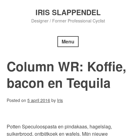
Skip
to
IRIS SLAPPENDEL
content
Designer / Former Professional Cyclist
Menu
Column WR: Koffie,
bacon en Tequila
Posted on
5 april 2016
by
Iris
Potten Speculoospasta en pindakaas, hagelslag,
suikerbrood, ontbijtkoek en wafels. Mijn nieuwe