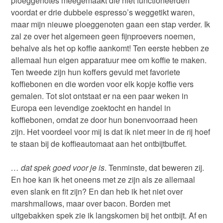
ploeggenotes meegemaakt die niet functioneerden
voordat er drie dubbele espresso’s weggetikt waren,
maar mijn nieuwe ploeggenoten gaan een stap verder. Ik
zal ze over het algemeen geen fijnproevers noemen,
behalve als het op koffie aankomt! Ten eerste hebben ze
allemaal hun eigen apparatuur mee om koffie te maken.
Ten tweede zijn hun koffers gevuld met favoriete
koffiebonen en die worden voor elk kopje koffie vers
gemalen. Tot slot ontstaat er na een paar weken in
Europa een levendige zoektocht en handel in
koffiebonen, omdat ze door hun bonenvoorraad heen
zijn. Het voordeel voor mij is dat ik niet meer in de rij hoef
te staan bij de koffieautomaat aan het ontbijtbuffet.
…
dat spek goed voor je is
. Tenminste, dat beweren zij.
En hoe kan ik het oneens met ze zijn als ze allemaal
even slank en fit zijn? En dan heb ik het niet over
marshmallows, maar over bacon. Borden met
uitgebakken spek zie ik langskomen bij het ontbijt. Af en