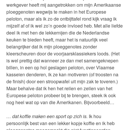
werkgever heeft mij aangetrokken om mijn Amerikaanse
ploeggenoten wegwijs te maken in het Europese
peloton, maar als ik zo de ontbijttafel rond kijk vraag ik
mijzelf af of ik wel zo’n goede invloed heb. Met alle liefde
deel ik met hen de lekkernijen die de Nederlandse
keuken te bieden heeft, maar het is natuurlijk veel
belangrijker dat ik mijn ploeggenotes zonder
kleerscheuren door de voorjaarsklassiekers loods. (Het
is wel prettig dat wanneer ze dan met samengeknepen
billen, in een op hol geslagen peloton, over Vlaamse
kasseien denderen, ik ze kan motiveren (of troosten na
de finish) door een stroopwafel uit mijn zak te toveren.)
Maar behalve dat ik hen het reilen en zeilen van het
Europese peloton probeer bij te brengen, steek ik ook
nog heel wat op van die Amerikanen. Bijvoorbeeld…
…
dat koffie maken een sport op zich is.
Ik hou
persoonlijk best van een lekker kopje koffie en ik heb