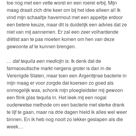
toe nog met een vette worst en een roerei erbij. Mijn
maag draait zich drie keer om bij het idee alleen al! Ik
vind mijn schaaltje havermout met een appeltje erdoor
een betere keuze, maar dit is duidelijk een advies dat ze
niet van mij aannemen. Er zal een zeer volhardende
diëtist aan te pas moeten komen om hen van deze
gewoonte af te kunnen brengen.
…
dat
tequila een medicijn is
. Ik denk dat de
farmaceutische markt nergens groter is dan in de
Verenigde Staten, maar toen een Argentijnse bacterie in
mijn maag er voor zorgde dat koersen zo goed als
onmogelijk was, schonk mijn ploegleidster mij gewoon
een flink glas tequila in. Het leek mij een nogal
ouderwetse methode om een bacterie met sterke drank
te lijf te gaan, maar na drie dagen hield ik alles wel weer
binnen. En ik heb nog nooit zo lekker geslapen als die
week…