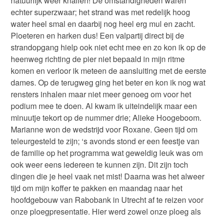
natuurlijk weer knallen! De omstandigheden waren
echter superzwaar; het strand was met redelijk hoog
water heel smal en daarbij nog heel erg mul en zacht.
Ploeteren en harken dus! Een valpartij direct bij de
strandopgang hielp ook niet echt mee en zo kon ik op de
heenweg richting de pier niet bepaald in mijn ritme
komen en verloor ik meteen de aansluiting met de eerste
dames. Op de terugweg ging het beter en kon ik nog wat
rensters inhalen maar niet meer genoeg om voor het
podium mee te doen. Al kwam ik uiteindelijk maar een
minuutje tekort op de nummer drie; Alieke Hoogeboom.
Marianne won de wedstrijd voor Roxane. Geen tijd om
teleurgesteld te zijn; ‘s avonds stond er een feestje van
de familie op het programma wat geweldig leuk was om
ook weer eens iedereen te kunnen zijn. Dit zijn toch
dingen die je heel vaak net mist! Daarna was het alweer
tijd om mijn koffer te pakken en maandag naar het
hoofdgebouw van Rabobank in Utrecht af te reizen voor
onze ploegpresentatie. Hier werd zowel onze ploeg als