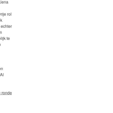
Alena
ije rol
ik
 echter
en
ijk te
n
en
 Al
e ronde