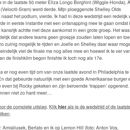
e in de laatste 50 meter Eliza Longo Borghini (Wiggle-Honda), 
 (Veloci0-Sram) werd derde. Mijn ploeggenote Shelley Olds
t naast het podium, vierde. Ik had in deze wedstrijd een redelijk vr
de in eerste instantie met een ontsnapping mee te gaan omdat 
t kansrijk achtte met deze aankomst in een grote groep. Het was
idelijk dat andere teams geen groepje zouden laten lopen en to
zo zuinig mogelijk te rijden en Joelle en Shelley daar waar mogel
teindelijk viel de finale me nog alles mee en hoewel ik te ver va
an de finishklim begon finishte ik toch nog als 17e.
 er nog even tijd om van onze laatste avond in Philadelphia te
En dat gebeurde natuurlijk met een goede Amerikaanse burger 
even bij Rocky gekeken en zijn beroemde ‘trappen’ opgerend.
ennen niet zo hard meer…
or de complete uitslag
.
Klik
hier
als je de wedstrijd of de laatst
kijken
.
: Amialiusek, Berlato en ik op Lemon Hill (foto: Anton Vos,