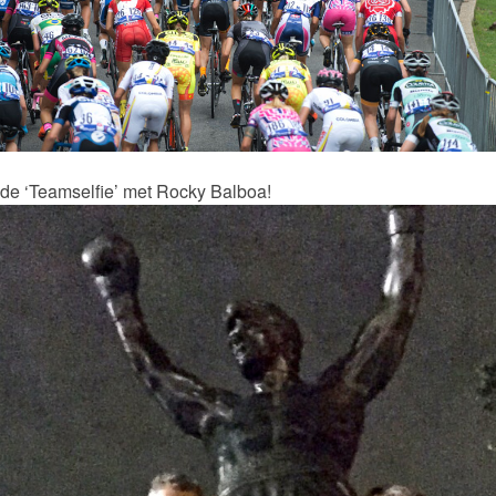
: de ‘Teamselfie’ met Rocky Balboa!