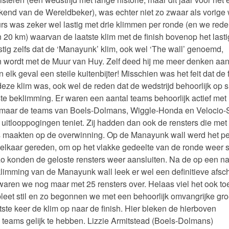
kend van de Wereldbeker), was echter niet zo zwaar als vorige
rs was zeker wel lastig met drie klimmen per ronde (en we red
 20 km) waarvan de laatste klim met de finish bovenop het lasti
stig zelfs dat de ‘Manayunk’ klim, ook wel ‘The wall’ genoemd,
 wordt met de Muur van Huy. Zelf deed hij me meer denken aa
 elk geval een steile kuitenbijter! Misschien was het feit dat de 
eze klim was, ook wel de reden dat de wedstrijd behoorlijk op sl
tste beklimming. Er waren een aantal teams behoorlijk actief met
 maar de teams van Boels-Dolmans, Wiggle-Honda en Velocio
 uitlooppogingen teniet. Zij hadden dan ook de rensters die met
s maakten op de overwinning. Op de Manayunk wall werd het pe
t elkaar gereden, om op het vlakke gedeelte van de ronde weer st
zo konden de geloste rensters weer aansluiten. Na de op een n
klimming van de Manayunk wall leek er wel een definitieve afsc
n waren we nog maar met 25 rensters over. Helaas viel het ook to
eet stil en zo begonnen we met een behoorlijk omvangrijke gr
tste keer de klim op naar de finish. Hier bleken de hierboven
eams gelijk te hebben. Lizzie Armitstead (Boels-Dolmans)