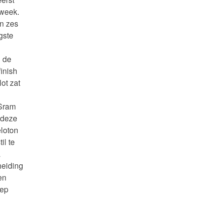
 week.
en zes
gste
n de
finish
ot zat
-Sram
 deze
loton
il te
a
heiding
en
oep