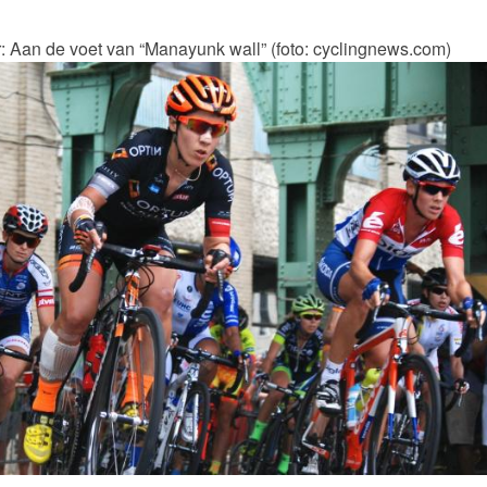
: Aan de voet van “Manayunk wall” (foto: cyclingnews.com)