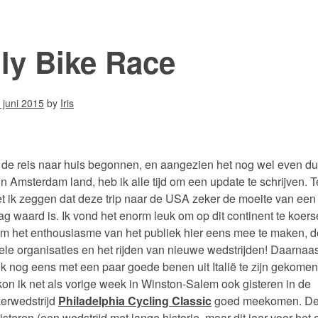
lly Bike Race
 juni 2015
by
Iris
 de reis naar huis begonnen, en aangezien het nog wel even du
 in Amsterdam land, heb ik alle tijd om een update te schrijven. 
t ik zeggen dat deze trip naar de USA zeker de moeite van een
lag waard is. Ik vond het enorm leuk om op dit continent te koers
om het enthousiasme van het publiek hier eens mee te maken, d
ele organisaties en het rijden van nieuwe wedstrijden! Daarnaas
ok nog eens met een paar goede benen uit Italië te zijn gekomen
on ik net als vorige week in Winston-Salem ook gisteren in de
erwedstrijd
Philadelphia Cycling Classic
goed meekomen. D
isteren (een wedstrijd met lange historie, maar dit jaar voor het 