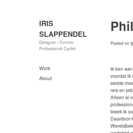
Skip
to
content
Phi
IRIS
SLAPPENDEL
Designer / Former
Posted on
8
Professional Cyclist
Work
Ik ben aan
voordat ik
About
eerste moe
reis en jet
Alleen al 
profession
bleek ik o
Daardoor k
Wereldbek
wedstrijd g