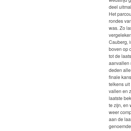
deel uitma
Het parcou
rondes van
was. Zo la
vergeleken
Cauberg, in
boven op d
tot de laa
aanvallen
deden alle
finale kan
telkens ui
vallen en 
laatste be
te zijn, e
weer compl
aan de laa
genoemde t