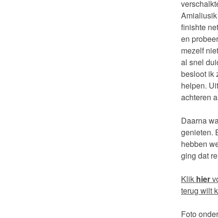
verschalkt
Amialiusik
finishte ne
en probeer
mezelf nie
al snel du
besloot ik 
helpen. Ui
achteren a
Daarna was
genieten. 
hebben we 
ging dat r
Klik
hier
vo
terug wilt 
Foto onder