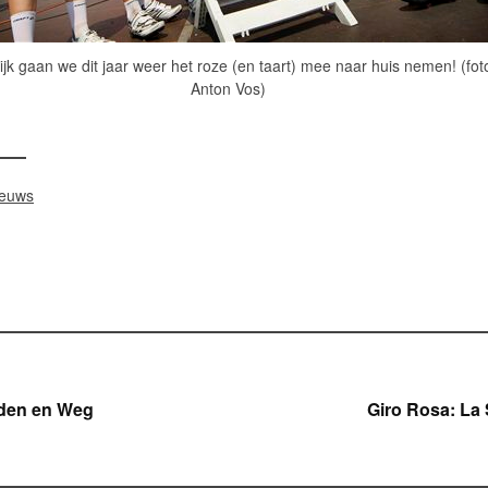
ijk gaan we dit jaar weer het roze (en taart) mee naar huis nemen! (fot
Anton Vos)
ieuws
icht
jden en Weg
Giro Rosa: La 
gatie