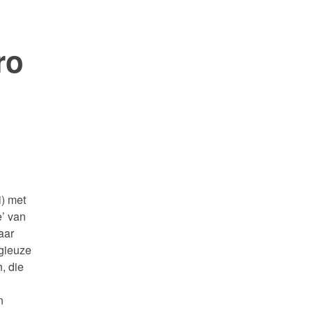
ro
i) met
e’ van
maar
igieuze
, die
n