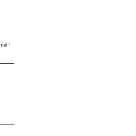
 met
*