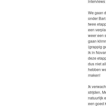
interviews 
We gaan de
onder Bari
twee etapp
een verpla
weer een s
gaan klimm
(grappig g
ik in Nova
deze etapp
dus niet a
hebben we
maken!
Ik verwach
strijden. 
natuurlijk 
een goed k