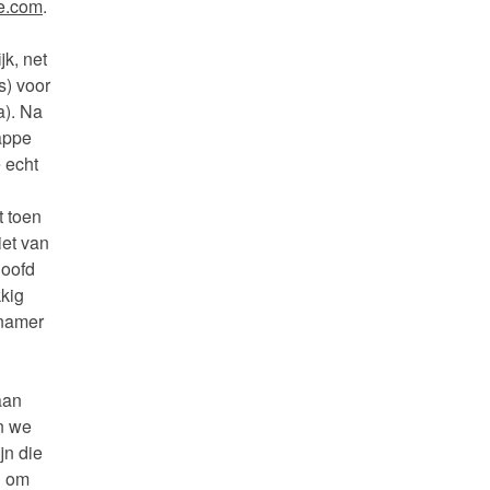
e.com
.
k, net
s) voor
a). Na
tappe
 echt
t toen
iet van
loofd
kkig
enamer
aan
en we
jn die
n om