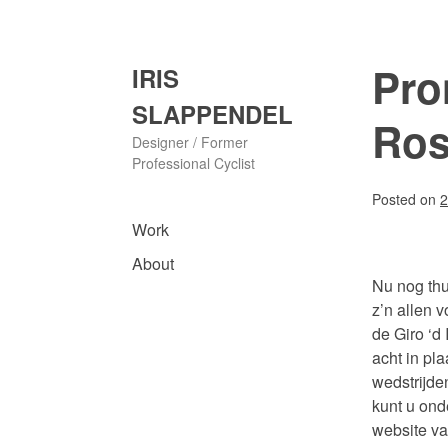
Skip
to
content
Pro
IRIS
SLAPPENDEL
Ro
Designer / Former
Professional Cyclist
Posted on
2
Work
About
Nu nog thu
z’n allen 
de Giro ‘d 
acht in pla
wedstrijde
kunt u ond
website va