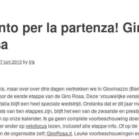
nto per la partenza! Gi
sa
7 juni 2013
by
Iris
is, maar over over drie dagen vertrekken we in Giovinazzo (Bar
voor de eerste etappe van de Giro Rosa. Deze ‘vrouwelijke versi
Italia blijft een heel speciale wedstrijd. Ondanks dat er dit jaar 
ats van tien etappes zijn, blijft het een van de zwaarste en prest
n op onze kalender. Ik ga geen complete voorbeschouwing doen
er ander op
velofocus
lezen, inclusief alle etappe-info. Of op de
n de organisatie zelf;
GiroRosa.it
. Leuke voorbeschouwingen e