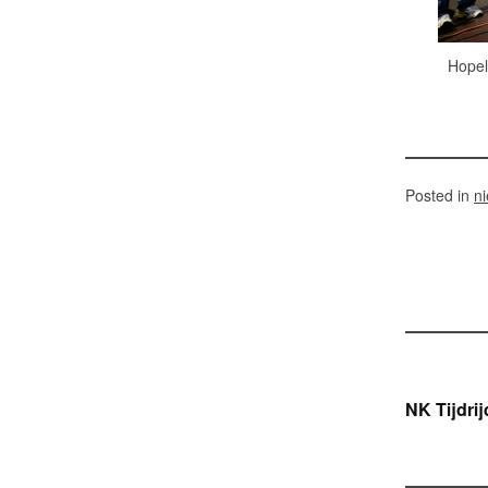
Hopel
Posted in
n
Ber
NK Tijdri
navi