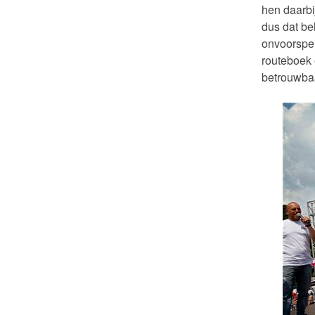
hen daarbi
dus dat bel
onvoorspel
routeboek 
betrouwbaa