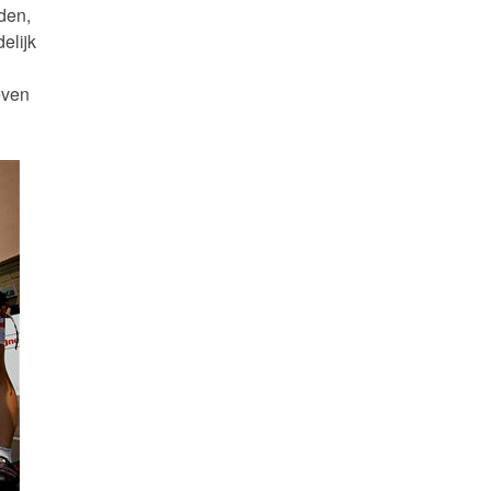
den,
elijk
even