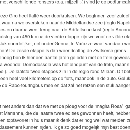
met verschillende rensters (o.a. mijzelf ;-)) vind je op
podiumcaf
ze Giro heel Italië weer doorkruisen. We beginnen zeer zuidelij
, waarna we oversteken naar de Middellandse zee (regio Napel
es en daarna weer terug naar de Adriatische kust (regio Ancon
atsing van 450 km na de vierde etappe zijn we voor de vijfde e
tuk noordelijker, net onder Genua, in Varazze waar vandaan we
en! De zesde etappe is dan weer richting de Zwitserse grens
enoeg ben ik hier een aantal jaren geleden met de trein gewees
ra woonde: Domodossola was het eindpunt van de trein, maar n
e!). De laatste twee etappes zijn in de regio rond Milaan. Dit be
lleen heel veel kilometers op de fiets, maar ook in de auto. Gelu
 de Rabo-touringbus mee en dat zal het reizen een stuk aang
t niet anders dan dat we met de ploeg voor de ‘maglia Rosa’ g
Met Marianne, die de laatste twee edities gewonnen heeft, hebb
een topfavoriet in huis maar ik denk dat er nog wel wat meiden zi
lassement kunnen rijden. Ik ga zo goed mogelijk mijn best doe