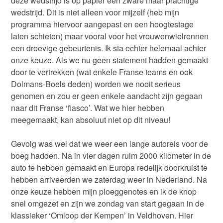
deze wedstrijd is op papier een zware maar prachtige
wedstrijd. Dit is niet alleen voor mijzelf (heb mijn
programma hiervoor aangepast en een hoogtestage
laten schieten) maar vooral voor het vrouwenwielrennen
een droevige gebeurtenis. Ik sta echter helemaal achter
onze keuze. Als we nu geen statement hadden gemaakt
door te vertrekken (wat enkele Franse teams en ook
Dolmans-Boels deden) worden we nooit serieus
genomen en zou er geen enkele aandacht zijn gegaan
naar dit Franse ‘fiasco’. Wat we hier hebben
meegemaakt, kan absoluut niet op dit niveau!
Gevolg was wel dat we weer een lange autoreis voor de
boeg hadden. Na in vier dagen ruim 2000 kilometer in de
auto te hebben gemaakt en Europa redelijk doorkruist te
hebben arriveerden we zaterdag weer in Nederland. Na
onze keuze hebben mijn ploeggenotes en ik de knop
snel omgezet en zijn we zondag van start gegaan in de
klassieker ‘Omloop der Kempen’ in Veldhoven. Hier