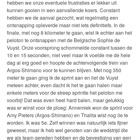
hebben we onze eventuele frustraties er lekker uit
kunnen gooien in een aanvallende koers. Constant
hebben we de aanval gezocht, wat regelmatig een
ontsnapping opleverde maar niet iets definitiefs. In de
finale, met nog 8 kilometer te gaan, wist ik echter aan het
peloton te ontsnappen met de Belgische Sophie de
Vuyst. Onze voorsprong schommelde constant tussen de
10 en 15 seconden, niet veel maar ik voelde me de hele
dag al erg goed en hoopte de achtervolgende trein van
Argos-Shimano voor te kunnen blijven. Met nog 350
meter te gaan ging ik de sprint aan en liet de Vuyst
meteen achter, even dacht ik het te gaan halen maar
enkele meters voor de streep sprintte het peloton me
voorbij! Dat was even heel hard balen, maar gelukkig
was er winst voor de ploeg: Annemiek won de sprint voor
Amy Pieters (Argos-Shimano) en Thalita wist nog 3e te
worden. Ik was 5e. Zelf winnen was natuurlijk iets fijner
geweest, maar ik heb wel genoten van de wedstrijd die
we als team gereden hebben en de bevestiging van een