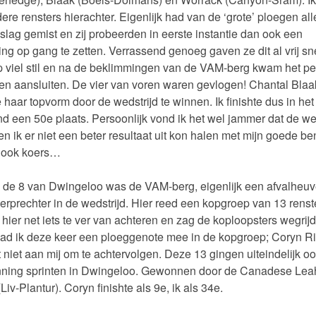
ere rensters hierachter. Eigenlijk had van de ‘grote’ ploegen al
slag gemist en zij probeerden in eerste instantie dan ook een
ing op gang te zetten. Verrassend genoeg gaven ze dit al vrij sn
 viel stil en na de beklimmingen van de VAM-berg kwam het pe
en aansluiten. De vier van voren waren gevlogen! Chantal Blaa
 haar topvorm door de wedstrijd te winnen. Ik finishte dus in het
nd een 50e plaats. Persoonlijk vond ik het wel jammer dat de we
en ik er niet een beter resultaat uit kon halen met mijn goede be
s ook koers…
 de 8 van Dwingeloo was de VAM-berg, eigenlijk een afvalheuv
erprechter in de wedstrijd. Hier reed een kopgroep van 13 renst
t hier net iets te ver van achteren en zag de koploopsters wegrij
ad ik deze keer een ploeggenote mee in de kopgroep; Coryn Ri
 niet aan mij om te achtervolgen. Deze 13 gingen uiteindelijk o
nning sprinten in Dwingeloo. Gewonnen door de Canadese Lea
iv-Plantur). Coryn finishte als 9e, ik als 34e.