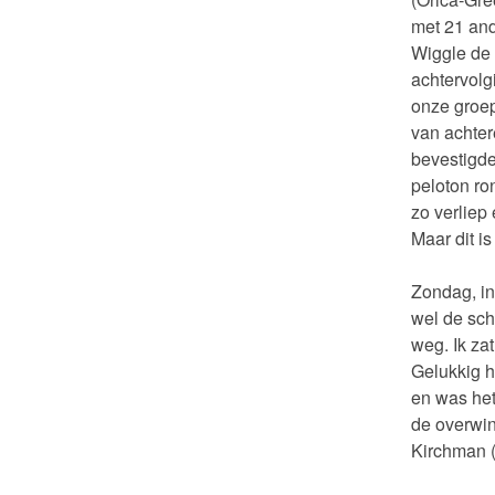
met 21 and
Wiggle de 
achtervolg
onze groep
van achter
bevestigde
peloton ro
zo verliep 
Maar dit i
Zondag, in
wel de sch
weg. Ik za
Gelukkig h
en was het
de overwi
Kirchman (L