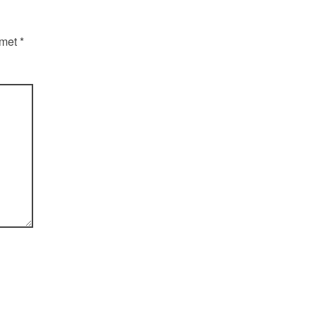
 met
*