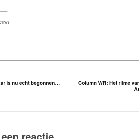
ieuws
icht
aar is nu echt begonnen…
Column WR: Het ritme van
A
gatie
 een reactie