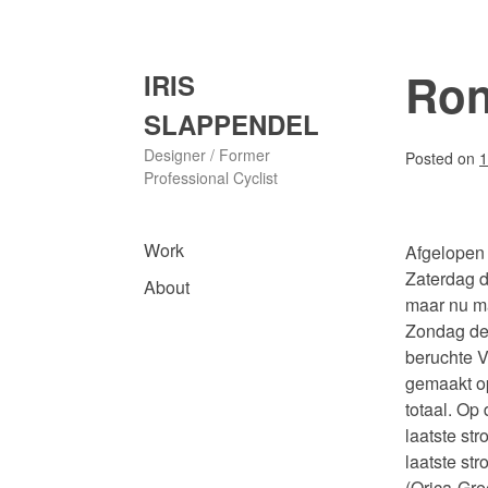
Skip
to
content
Ron
IRIS
SLAPPENDEL
Designer / Former
Posted on
1
Professional Cyclist
Work
Afgelopen
Zaterdag d
About
maar nu ma
Zondag de 
beruchte 
gemaakt op
totaal. Op
laatste st
laatste st
(Orica-Gre