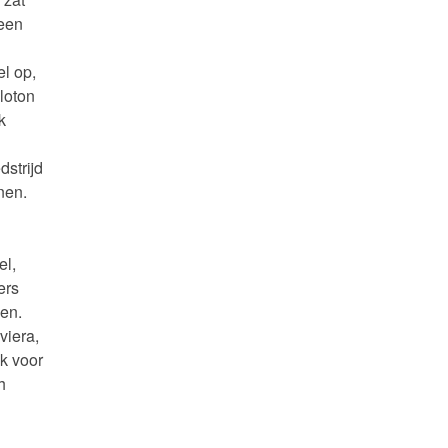
leen
el op,
loton
k
dstrijd
nen.
el,
ers
den.
viera,
ok voor
h