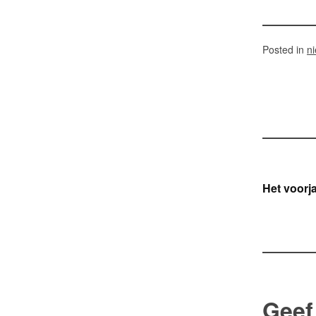
Posted in
n
Ber
Het voorj
navi
Geef