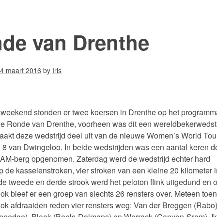
de van Drenthe
4 maart 2016
by
Iris
 weekend stonden er twee koersen in Drenthe op het programm
e Ronde van Drenthe, voorheen was dit een wereldbekerwedstr
akt deze wedstrijd deel uit van de nieuwe Women’s World Tour
8 van Dwingeloo. In beide wedstrijden was een aantal keren d
VAM-berg opgenomen. Zaterdag werd de wedstrijd echter hard
 de kasseienstroken, vier stroken van een kleine 20 kilometer i
 de tweede en derde strook werd het peloton flink uitgedund en 
rook bleef er een groep van slechts 26 rensters over. Meteen toe
rook afdraaiden reden vier rensters weg: Van der Breggen (Rabo)
enedge), Blaak (Boels-Dolmans) en Worrack (Canyon-Sram). Ik