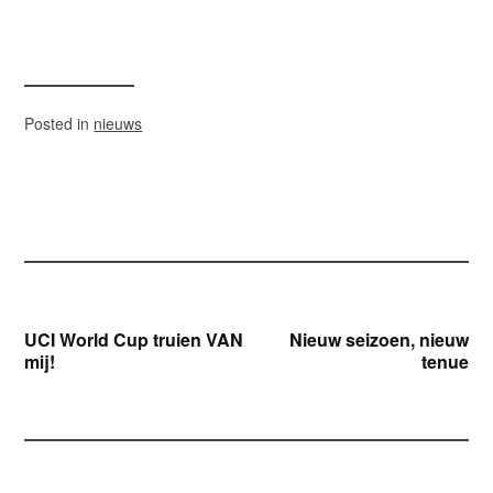
Posted in
nieuws
Bericht
UCI World Cup truien VAN
Nieuw seizoen, nieuw
mij!
tenue
navigatie