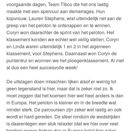
voorgaande dagen, Team Tibco die het ons lastig
maakte met een spervuur aan demarrages. Hun
kopvrouw, Lauren Stephens, wist uiteindelijk net aan de
greep van het peloton te ontsnappen en te winnen.
Coryn won daarachter de sprint van het peloton. Het
klassement konden we echter wel veilig stellen. Coryn
en Linda waren uiteindelijk 1 en 2 in het algemeen
klassement, voor Stephens. Daarnaast won Coryn de
puntentrui en wonnen we het ploegenklassement. Al met
al dus een heel succesvolle week!
De uitslagen doen misschien lijken alsof er weinig tot
geen tegenstand is hier, maar dat is zeker niet zo. Ik
moet zeggen dat het koersen hier wel heel anders is dan
in Europa. Het peloton is kleiner en in de breedte wat
minder sterk. De parcoursen zijn zeker wel lastig en ook
wordt er hard gereden. De sfeer rondom de wedstrijden
is daarentegen een stuk relaxter (dat we hier over veel
bredere wegen fietsen dan in Europa helpt hier zeker