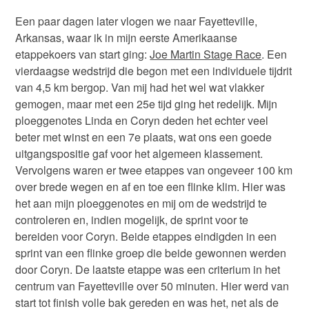
Een paar dagen later vlogen we naar Fayetteville,
Arkansas, waar ik in mijn eerste Amerikaanse
etappekoers van start ging:
Joe Martin Stage Race
. Een
vierdaagse wedstrijd die begon met een individuele tijdrit
van 4,5 km bergop. Van mij had het wel wat vlakker
gemogen, maar met een 25e tijd ging het redelijk. Mijn
ploeggenotes Linda en Coryn deden het echter veel
beter met winst en een 7e plaats, wat ons een goede
uitgangspositie gaf voor het algemeen klassement.
Vervolgens waren er twee etappes van ongeveer 100 km
over brede wegen en af en toe een flinke klim. Hier was
het aan mijn ploeggenotes en mij om de wedstrijd te
controleren en, indien mogelijk, de sprint voor te
bereiden voor Coryn. Beide etappes eindigden in een
sprint van een flinke groep die beide gewonnen werden
door Coryn. De laatste etappe was een criterium in het
centrum van Fayetteville over 50 minuten. Hier werd van
start tot finish volle bak gereden en was het, net als de