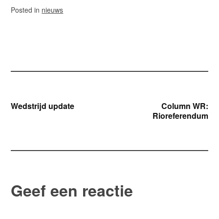
Posted in
nieuws
Bericht
Wedstrijd update
Column WR:
Rioreferendum
navigatie
Geef een reactie