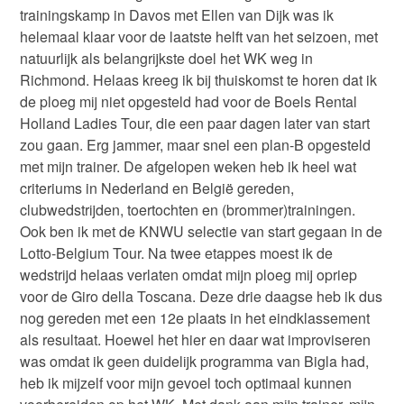
trainingskamp in Davos met Ellen van Dijk was ik
helemaal klaar voor de laatste helft van het seizoen, met
natuurlijk als belangrijkste doel het WK weg in
Richmond. Helaas kreeg ik bij thuiskomst te horen dat ik
de ploeg mij niet opgesteld had voor de Boels Rental
Holland Ladies Tour, die een paar dagen later van start
zou gaan. Erg jammer, maar snel een plan-B opgesteld
met mijn trainer. De afgelopen weken heb ik heel wat
criteriums in Nederland en België gereden,
clubwedstrijden, toertochten en (brommer)trainingen.
Ook ben ik met de KNWU selectie van start gegaan in de
Lotto-Belgium Tour. Na twee etappes moest ik de
wedstrijd helaas verlaten omdat mijn ploeg mij opriep
voor de Giro della Toscana. Deze drie daagse heb ik dus
nog gereden met een 12e plaats in het eindklassement
als resultaat. Hoewel het hier en daar wat improviseren
was omdat ik geen duidelijk programma van Bigla had,
heb ik mijzelf voor mijn gevoel toch optimaal kunnen