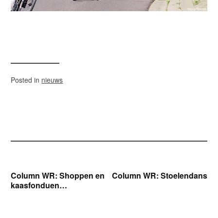
Posted in
nieuws
Bericht
Column WR: Shoppen en
Column WR: Stoelendans
kaasfonduen…
navigatie