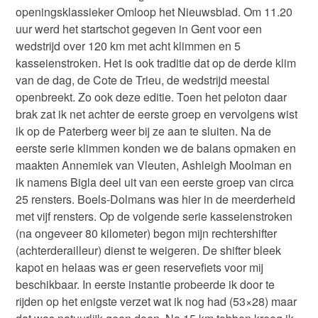
openingsklassieker Omloop het Nieuwsblad. Om 11.20
uur werd het startschot gegeven in Gent voor een
wedstrijd over 120 km met acht klimmen en 5
kasseienstroken. Het is ook traditie dat op de derde klim
van de dag, de Cote de Trieu, de wedstrijd meestal
openbreekt. Zo ook deze editie. Toen het peloton daar
brak zat ik net achter de eerste groep en vervolgens wist
ik op de Paterberg weer bij ze aan te sluiten. Na de
eerste serie klimmen konden we de balans opmaken en
maakten Annemiek van Vleuten, Ashleigh Moolman en
ik namens Bigla deel uit van een eerste groep van circa
25 rensters. Boels-Dolmans was hier in de meerderheid
met vijf rensters. Op de volgende serie kasseienstroken
(na ongeveer 80 kilometer) begon mijn rechtershifter
(achterderailleur) dienst te weigeren. De shifter bleek
kapot en helaas was er geen reservefiets voor mij
beschikbaar. In eerste instantie probeerde ik door te
rijden op het enigste verzet wat ik nog had (53×28) maar