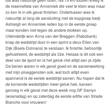
dat was natuurlijk geen doen. Na 15 km tobben kreeg ik
de reservefiets van Annemiek die veel te klein was maar
zo kon ik in elk geval finishen. Ondertussen was ik
natuurlijk al lang de aansluiting met de kopgroep kwijt.
Ashleigh en Annemiek reden top in de eerste groep
maar konden niet tegen de andere blokken op.
Uiteindelijk won Anna van der Breggen (Rabobank)
knap de wedstrijd door in een sprint a deux Ellen van
Dijk (Boels-Dolmans) te verslaan. Ik finishte, behoorlijk
gefrustreerd, de wedstrijd als 32e. Helaas is dit ook een
deel van de sport en is het geluk niet altijd aan je zijde.
De benen waren in elk geval goed en de samenwerking
met mijn ploeggenoten ook, wat toch altijd even
spannend is de eerste wedstrijd samen. Nu hopen dat ik
de komende wedstrijden meer geluk heb, kansen
genoeg in elk geval met deze week nog GP Samyn
(woensdag) en op zaterdag de eerste editie van Strade
Bianche voor vrouwen!