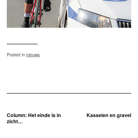
Posted in
nieuws
Bericht
Column: Het einde is in
Kasseien en gravel
zicht…
navigatie