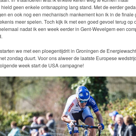
jk hield geen enkele ontsnapping lang stand. Met de eerder ged
gen en ook nog een mechanisch mankement kon ik in de finale
tekenis meer spelen. Toch kijk ik met een goed gevoel terug op
 helemaal nadat ik een week eerder in Gent-Wevelgem een com
d.
tarten we met een ploegentijdrit in Groningen de Energiewacht
 met zondag duurt. Voor ons alweer de laatste Europese wedstrijd
 Volgende week start de USA campagne!