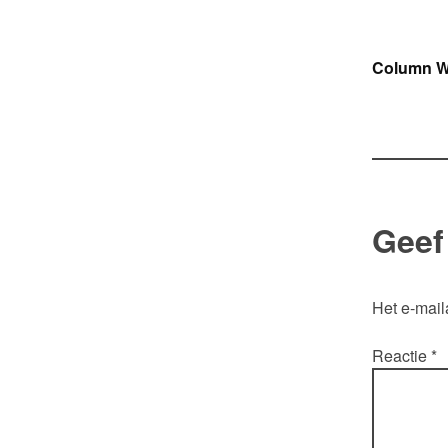
Ber
Column WR
navi
Geef
Het e-mail
Reactie
*