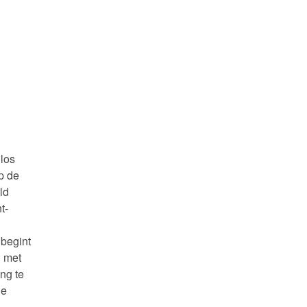
 los
p de
ld
t-
 begint
n met
ng te
ge