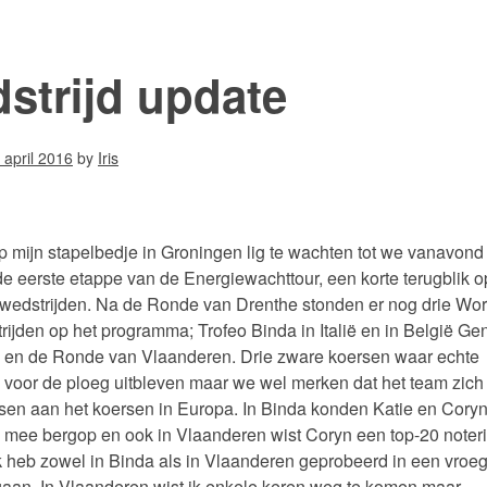
strijd update
 april 2016
by
Iris
 op mijn stapelbedje in Groningen lig te wachten tot we vanavond
e eerste etappe van de Energiewachttour, een korte terugblik o
wedstrijden. Na de Ronde van Drenthe stonden er nog drie Wor
rijden op het programma; Trofeo Binda in Italië en in België Gen
en de Ronde van Vlaanderen. Drie zware koersen waar echte
voor de ploeg uitbleven maar we wel merken dat het team zich
sen aan het koersen in Europa. In Binda konden Katie en Cory
 mee bergop en ook in Vlaanderen wist Coryn een top-20 noteri
k heb zowel in Binda als in Vlaanderen geprobeerd in een vroe
gaan. In Vlaanderen wist ik enkele keren weg te komen maar