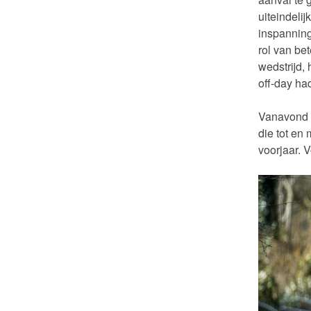
uiteindeli
inspannin
rol van be
wedstrijd,
off-day ha
Vanavond s
die tot en
voorjaar.