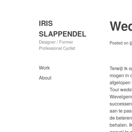
Skip
to
content
Wed
IRIS
SLAPPENDEL
Designer / Former
Posted on
6
Professional Cyclist
Work
Terwijl ik
mogen in d
About
afgelopen 
Tour wedst
Wevelgem 
successen 
aan te pas
de beteren
behalen. I
aanval te 