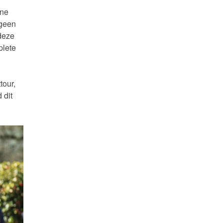
ane
 geen
 deze
plete
tour,
 dit