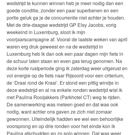
wedstrijd te kunnen winnen heb je meer nodig dan een
goede conditie, zonder een paar superbenen en een
portie geluk ga je de concurrentie niet achter je houden.
Met de drie-daagse wedstrijd GP Elsy Jacobs, vorig
weekeind in Luxemburg, sloot ik mijn
voorjaarscampagne af. Vooral de laatste weken van april
waren erg druk geweest en na de wedstrijd in
Luxemburg heb ik dan ook een paar dagen mijn fiets in
de schuur laten staan en even gas terug genomen. Na
deze korte rustperiode ging ik zaterdag weer uitgerust en
vol energie op de fiets naar Rijsoord voor een criterium,
de ‘Draai rond de Kraai’. Er stond een pittig windje in
deze wedstrijd en al na enkele ronden wedstrijd wist ik
met Paulina Rooijakkers (Parkhotel CT) weg te rijden.
De samenwerking was meteen goed en dat was ook
nodig, want achter ons gaven ze zich niet zomaar
gewonnen. Uiteindelijk hadden we wel een behoorlijke
voorsprong en op drie ronden voor het einde kon ik
Paulina afschudden en zo solo winnen. Dat was weer