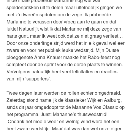
In de finale probeerde Marianne nog wel wat
speldenprikken uit te delen maar uiteindelijk gingen we
met z’n tweeën sprinten om de zege. Ik probeerde
Marianne te verassen door vroeg aan te gaan en dat
lukte! Natuurlijk wist ik dat Marianne mij deze zege van
harte gunt, maar ik weet ook dat ze niet graag verliest…
Door onze onderlinge strijd werd het in elk geval wel een
zware en voor het publiek leuke wedstrijd. Mijn Duitse
ploeggenote Anna Knauer maakte het Rabo-feest nog
compleet door de sprint voor de derde plaats te winnen.
Vervolgens natuurlijk heel veel felicitaties en reacties
van mijn ‘supporters’.
Twee dagen later werden de rollen echter omgedraaid.
Zaterdag stond namelijk de klassieker Wijk en Aalburg,
sinds dit jaar omgedoopt tot de Marianne Vos Classic op
het programma. Juist; Marianne’s thuiswedstrijd!
Ondank het mooie weer en weinig wind werd het een
heel zware wedstrijd. Maar dat was dan wel onze eigen