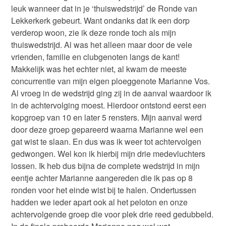
leuk wanneer dat in je ‘thuiswedstrijd’ de Ronde van
Lekkerkerk gebeurt. Want ondanks dat ik een dorp
verderop woon, zie ik deze ronde toch als mijn
thuiswedstrijd. Al was het alleen maar door de vele
vrienden, familie en clubgenoten langs de kant!
Makkelijk was het echter niet, al kwam de meeste
concurrentie van mijn eigen ploeggenote Marianne Vos.
Al vroeg in de wedstrijd ging zij in de aanval waardoor ik
in de achtervolging moest. Hierdoor ontstond eerst een
kopgroep van 10 en later 5 rensters. Mijn aanval werd
door deze groep gepareerd waarna Marianne wel een
gat wist te slaan. En dus was ik weer tot achtervolgen
gedwongen. Wel kon ik hierbij mijn drie medevluchters
lossen. Ik heb dus bijna de complete wedstrijd in mijn
eentje achter Marianne aangereden die ik pas op 8
ronden voor het einde wist bij te halen. Ondertussen
hadden we ieder apart ook al het peloton en onze
achtervolgende groep die voor plek drie reed gedubbeld.