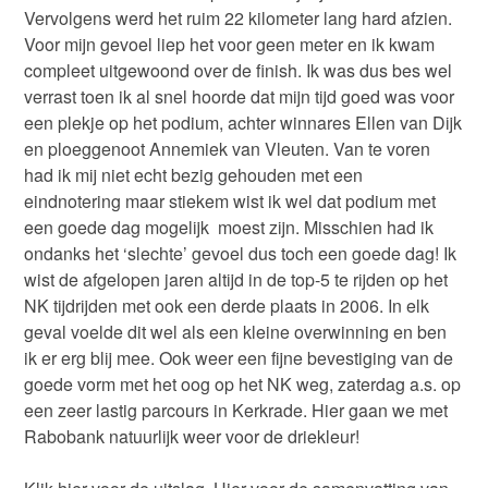
Vervolgens werd het ruim 22 kilometer lang hard afzien.
Voor mijn gevoel liep het voor geen meter en ik kwam
compleet uitgewoond over de finish. Ik was dus bes wel
verrast toen ik al snel hoorde dat mijn tijd goed was voor
een plekje op het podium, achter winnares Ellen van Dijk
en ploeggenoot Annemiek van Vleuten. Van te voren
had ik mij niet echt bezig gehouden met een
eindnotering maar stiekem wist ik wel dat podium met
een goede dag mogelijk moest zijn. Misschien had ik
ondanks het ‘slechte’ gevoel dus toch een goede dag! Ik
wist de afgelopen jaren altijd in de top-5 te rijden op het
NK tijdrijden met ook een derde plaats in 2006. In elk
geval voelde dit wel als een kleine overwinning en ben
ik er erg blij mee. Ook weer een fijne bevestiging van de
goede vorm met het oog op het NK weg, zaterdag a.s. op
een zeer lastig parcours in Kerkrade. Hier gaan we met
Rabobank natuurlijk weer voor de driekleur!