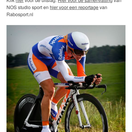
Klik
hier
voor de uitslag.
Hier voor de samenvatting
van
NOS studio sport en
hier voor een reportage
van
Rabosport.nl