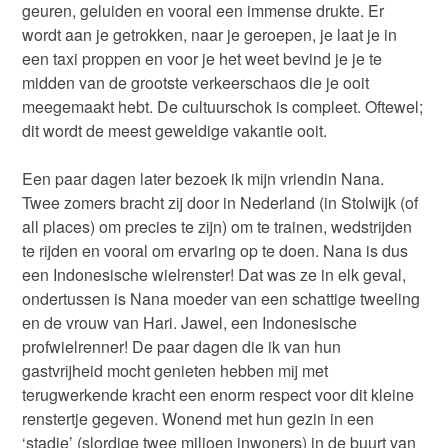
geuren, geluiden en vooral een immense drukte. Er
wordt aan je getrokken, naar je geroepen, je laat je in
een taxi proppen en voor je het weet bevind je je te
midden van de grootste verkeerschaos die je ooit
meegemaakt hebt. De cultuurschok is compleet. Oftewel;
dit wordt de meest geweldige vakantie ooit.
Een paar dagen later bezoek ik mijn vriendin Nana.
Twee zomers bracht zij door in Nederland (in Stolwijk (of
all places) om precies te zijn) om te trainen, wedstrijden
te rijden en vooral om ervaring op te doen. Nana is dus
een Indonesische wielrenster! Dat was ze in elk geval,
ondertussen is Nana moeder van een schattige tweeling
en de vrouw van Hari. Jawel, een Indonesische
profwielrenner! De paar dagen die ik van hun
gastvrijheid mocht genieten hebben mij met
terugwerkende kracht een enorm respect voor dit kleine
renstertje gegeven. Wonend met hun gezin in een
‘stadje’ (slordige twee miljoen inwoners) in de buurt van