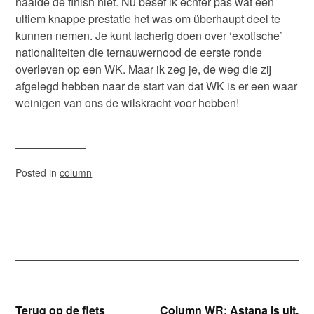
haalde de finish niet. Nu besef ik echter pas wat een
ultiem knappe prestatie het was om überhaupt deel te
kunnen nemen. Je kunt lacherig doen over ‘exotische’
nationaliteiten die ternauwernood de eerste ronde
overleven op een WK. Maar ik zeg je, de weg die zij
afgelegd hebben naar de start van dat WK is er een waar
weinigen van ons de wilskracht voor hebben!
Posted in
column
Bericht
Terug op de fiets
Column WR: Astana is uit,