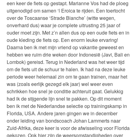
een keer de fiets op gestapt. Marianne Vos had de ploeg
uitgenodigd om samen ‘l Eroica te rijden. Een toertocht
over de Toscaanse ‘Strade Bianche’ (witte wegen,
onverhard dus) waar je complete uitrusting 25 jaar of
ouder moet zijn. Met z’n allen dus op een oude fiets en in
oude kleding de fiets op. Een enorm leuke ervaring!
Daarna ben ik met mijn vriend op vakantie geweest en
hebben we ruim drie weken door Indonesië (Javi, Bali en
Lombok) gereisd. Terug in Nederland was het weer tijd
om de fiets uit de schuur te halen. Ik had na deze leuke
periode weer helemaal zin om te gaan trainen, maar het
was (zoals eerlijk gezegd elk jaar) wel weer even
schrikken hoe snel je conditie achteruit gaat. Gelukkig
had ik de stijgende lijn snel te pakken. Op dit moment
ben ik met de Nederlandse selectie op trainingskamp in
Florida, USA. Andere jaren gingen we in december
onder leiding van bondscoach Johan Lammerts naar
Zuid-Afrika, deze keer is voor de afwisseling voor Florida
gekozen. Ook hier zijn de weersomstandigheden over