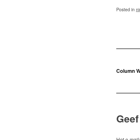
Posted in
n
Ber
Column W
navi
Geef
Het e-mail