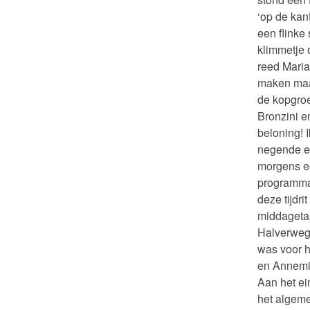
‘op de kan
een flinke
klimmetje 
reed Maria
maken maa
de kopgroe
Bronzini e
beloning! 
negende en
morgens ee
programma.
deze tijdr
middagetap
Halverwege
was voor 
en Annemie
Aan het ei
het algeme