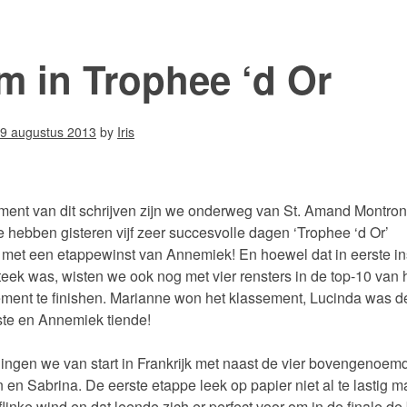
m in Trophee ‘d Or
9 augustus 2013
by
Iris
ent van dit schrijven zijn we onderweg van St. Amand Montro
 hebben gisteren vijf zeer succesvolle dagen ‘Trophee ‘d Or’
 met een etappewinst van Annemiek! En hoewel dat in eerste in
steek was, wisten we ook nog met vier rensters in de top-10 van 
ment te finishen. Marianne won het klassement, Lucinda was d
tste en Annemiek tiende!
ingen we van start in Frankrijk met naast de vier bovengenoem
en Sabrina. De eerste etappe leek op papier niet al te lastig m
flinke wind en dat leende zich er perfect voor om in de finale de