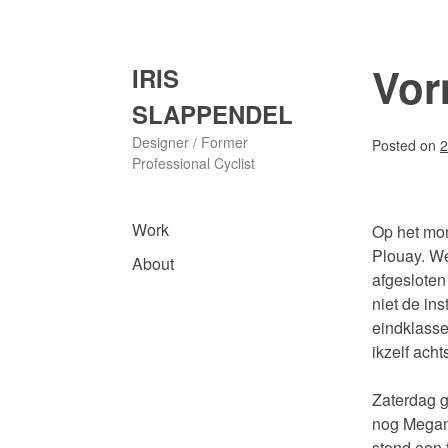
Skip
to
content
Vor
IRIS
SLAPPENDEL
Designer / Former
Posted on
2
Professional Cyclist
Work
Op het mom
Plouay. We
About
afgesloten
niet de in
eindklasse
ikzelf ach
Zaterdag g
nog Megan 
stond een 