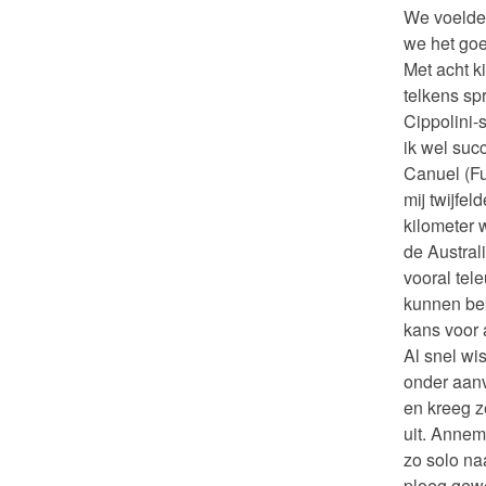
We voelden
we het go
Met acht k
telkens sp
Cippolini-s
ik wel suc
Canuel (Fu
mij twijfel
kilometer 
de Australi
vooral tel
kunnen bek
kans voor 
Al snel wi
onder aan
en kreeg z
uit. Annem
zo solo na
ploeg gewe