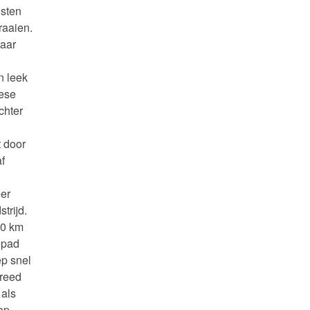
esten
raaien.
maar
n leek
dese
chter
t door
af
eer
trijd.
50 km
epad
ep snel
 reed
 als
op