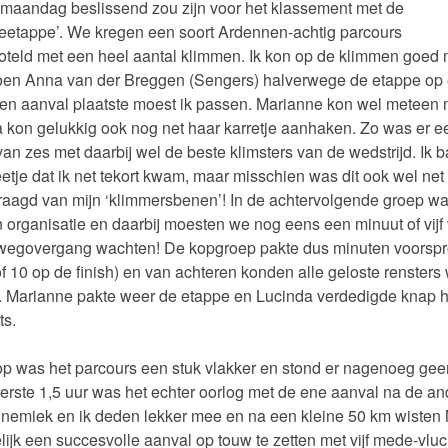
 maandag beslissend zou zijn voor het klassement met de
eetappe’. We kregen een soort Ardennen-achtig parcours
teld met een heel aantal klimmen. Ik kon op de klimmen goed
toen Anna van der Breggen (Sengers) halverwege de etappe op
 een aanval plaatste moest ik passen. Marianne kon wel meteen
 kon gelukkig ook nog net haar karretje aanhaken. Zo was er e
an zes met daarbij wel de beste klimsters van de wedstrijd. Ik 
etje dat ik net tekort kwam, maar misschien was dit ook wel net
raagd van mijn ‘klimmersbenen’! In de achtervolgende groep wa
n organisatie en daarbij moesten we nog eens een minuut of vijf
wegovergang wachten! De kopgroep pakte dus minuten voorsp
of 10 op de finish) en van achteren konden alle geloste rensters
. Marianne pakte weer de etappe en Lucinda verdedigde knap 
ts.
p was het parcours een stuk vlakker en stond er nagenoeg gee
erste 1,5 uur was het echter oorlog met de ene aanval na de an
nemiek en ik deden lekker mee en na een kleine 50 km wisten
elijk een succesvolle aanval op touw te zetten met vijf mede-vluc