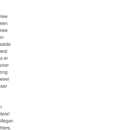
 mee
 een
 mee
en
baalde
 wat
s er
 voor
rong
 weer
haar
n
dere!
 Megan
hters.