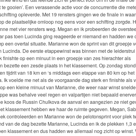
t te gooien’. Een verassende actie voor de concurrentie die met
 schifting opleverde. Met 19 rensters gingen we de finale in waa
op de plaatselijke omloop nog eens voor een schifting zorgde. H
nne met vier rensters weg. Megan en ik probeerden de overstee
r pas toen Lucinda ging reageerde er niemand en hadden we o
p een overtal situatie. Marianne won de sprint van dit groepje v
n Lucinda. De eerste etappewinst was binnen met de leiderstrui
Ik finishte op een minuut in een groepje van zes hierachter als
 bezette een zesde plaats in het klassement. Op zondag stond 
n tijdrit van 18 km en ‘s middags een etappe van 80 km op het
 Ik voelde me net als de voorgaande dag sterk en finishte als vi
it op een kleine minuut van Marianne, die weer naar winst snelde
pe was behalve veel regen en valpartijen niet bepaald enerve
 koos de Russin Chulkova de aanval en aangezien ze niet gev
het klassement hebben we haar de ruimte gegeven. Megan, Sab
k controleerden en Marianne won de pelotonsprint voor plek t
nd van de dag bezette Marianne, Lucinda en ik de plekken 1,3 e
en klassement en dus hadden we allemaal nog zicht op winst.