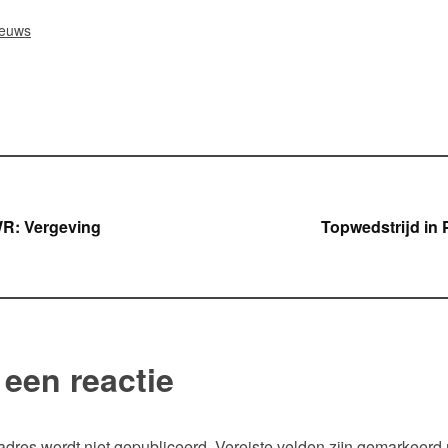
ieuws
icht
R: Vergeving
Topwedstrijd in 
gatie
 een reactie
adres wordt niet gepubliceerd.
Vereiste velden zijn gemarkeerd