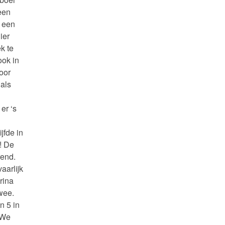
een
r een
ier
k te
ok in
oor
 als
er ‘s
jfde in
! De
rend.
aarlijk
rina
wee.
n 5 in
 We