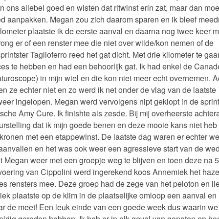
 ons allebei goed en wisten dat ritwinst erin zat, maar dan mo
ed aanpakken. Megan zou zich daarom sparen en ik bleef meed
ilometer plaatste ik de eerste aanval en daarna nog twee keer 
rong er of een renster mee die niet over wilde/kon nemen of de
printster Taglioferro reed het gat dicht. Met drie kilometer te gaa
ces te hebben en had een behoorlijk gat. Ik had enkel de Cana
turoscope) in mijn wiel en die kon niet meer echt overnemen. A
den ze echter niet en zo werd ik net onder de vlag van de laatste
weer ingelopen. Megan werd vervolgens nipt geklopt in de sprin
sche Amy Cure. Ik finishte als zesde. Bij mij overheerste achter
eurstelling dat ik mijn goede benen en deze mooie kans niet heb
ronen met een etappewinst. De laatste dag waren er echter w
aanvallen en het was ook weer een agressieve start van de weds
st Megan weer met een groepje weg te blijven en toen deze na 
voering van Cippolini werd ingerekend koos Annemiek het haz
es rensters mee. Deze groep had de zege van het peloton en li
iek plaatste op de klim in de plaatselijke omloop een aanval en
ar de meet! Een leuk einde van een goede week dus waarin we
ldig gereden hebben. Ik heb er in elk geval van genoten en ho