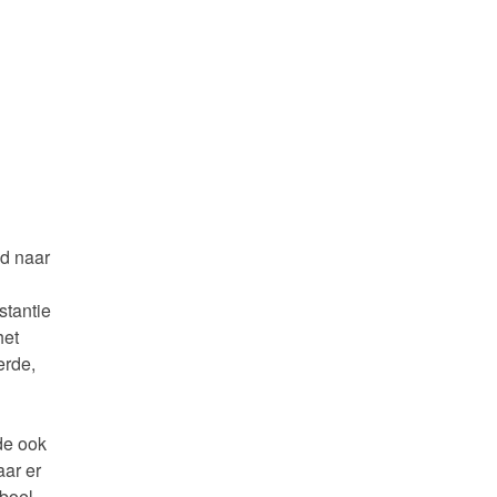
nd naar
stantie
het
erde,
de ook
aar er
 boel