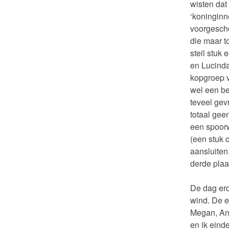
wisten dat
‘koninginn
voorgescho
die maar 
steil stuk
en Lucinda
kopgroep v
wel een be
teveel gev
totaal gee
een spoor
(een stuk 
aansluiten
derde plaa
De dag ero
wind. De e
Megan, An
en ik eind