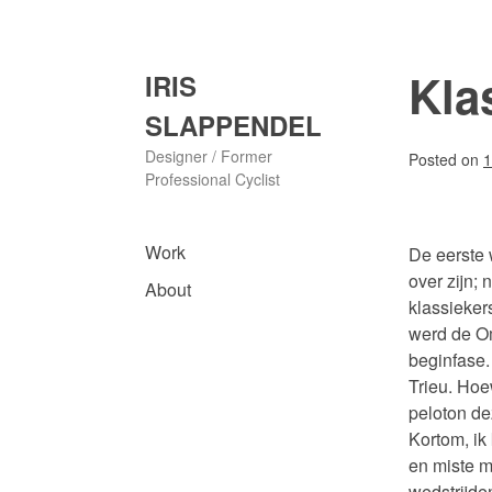
Skip
to
content
Kla
IRIS
SLAPPENDEL
Designer / Former
Posted on
1
Professional Cyclist
Work
De eerste 
over zijn; 
About
klassieker
werd de Om
beginfase.
Trieu. Hoew
peloton de
Kortom, ik
en miste m
wedstrijden