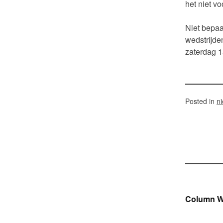
het niet vo
Niet bepaa
wedstrijde
zaterdag 1
Posted in
n
Ber
Column W
navi