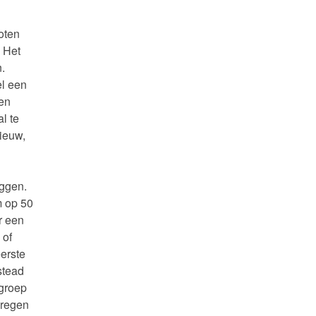
oten
 Het
.
el een
 en
l te
nieuw,
eggen.
m op 50
r een
 of
eerste
stead
 groep
kregen