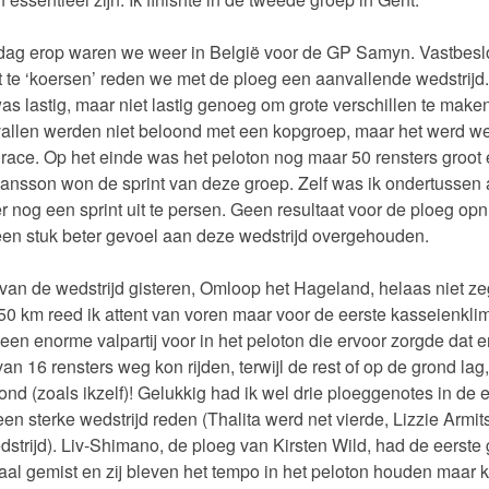
ag erop waren we weer in België voor de GP Samyn. Vastbesl
 te ‘koersen’ reden we met de ploeg een aanvallende wedstrijd.
as lastig, maar niet lastig genoeg om grote verschillen te maken
llen werden niet beloond met een kopgroep, maar het werd w
lrace. Op het einde was het peloton nog maar 50 rensters groot
sson won de sprint van deze groep. Zelf was ik ondertussen a
er nog een sprint uit te persen. Geen resultaat voor de ploeg op
en stuk beter gevoel aan deze wedstrijd overgehouden.
 van de wedstrijd gisteren, Omloop het Hageland, helaas niet z
50 km reed ik attent van voren maar voor de eerste kasseienkli
een enorme valpartij voor in het peloton die ervoor zorgde dat e
n 16 rensters weg kon rijden, terwijl de rest of op de grond lag,
tond (zoals ikzelf)! Gelukkig had ik wel drie ploeggenotes in de 
een sterke wedstrijd reden (Thalita werd net vierde, Lizzie Armit
strijd). Liv-Shimano, de ploeg van Kirsten Wild, had de eerste
al gemist en zij bleven het tempo in het peloton houden maar 