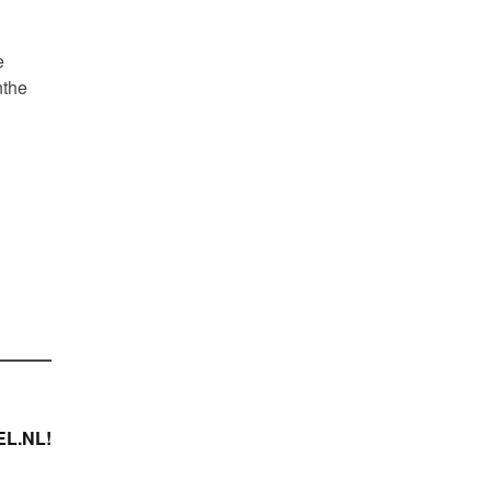
e
nthe
L.NL!