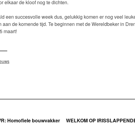
or elkaar de kloof nog te dichten.
ld een succesvolle week dus, gelukkig komen er nog veel leuk
n aan de komende tijd. Te beginnen met de Wereldbeker in Dre
5 maart!
ieuws
icht
R: Homofiele bouwvakker
WELKOM OP IRISSLAPPENDE
gatie