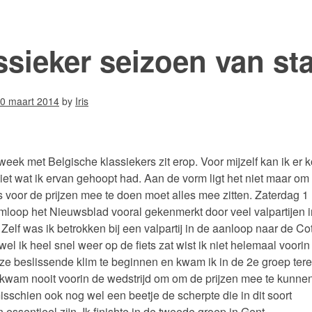
ssieker seizoen van sta
0 maart 2014
by
Iris
week met Belgische klassiekers zit erop. Voor mijzelf kan ik er k
niet wat ik ervan gehoopt had. Aan de vorm ligt het niet maar om
s voor de prijzen mee te doen moet alles mee zitten. Zaterdag 1
loop het Nieuwsblad vooral gekenmerkt door veel valpartijen i
 Zelf was ik betrokken bij een valpartij in de aanloop naar de Co
el ik heel snel weer op de fiets zat wist ik niet helemaal voorin
ze beslissende klim te beginnen en kwam ik in de 2e groep tere
 kwam nooit voorin de wedstrijd om om de prijzen mee te kunne
isschien ook nog wel een beetje de scherpte die in dit soort
 essentieel zijn. Ik finishte in de tweede groep in Gent.