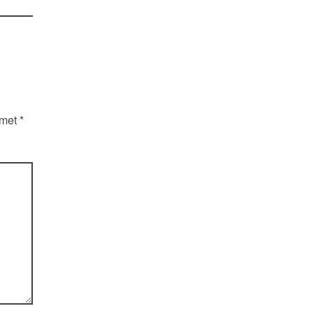
 met
*