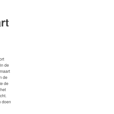
rt
ort
 in de
 maart
n de
te de
 het
cht.
n doen