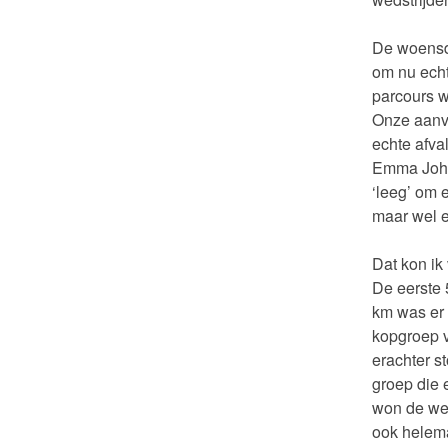
De woensd
om nu echt
parcours w
Onze aanva
echte afva
Emma Johan
‘leeg’ om 
maar wel e
Dat kon ik
De eerste 
km was er 
kopgroep va
erachter s
groep die 
won de wed
ook helema