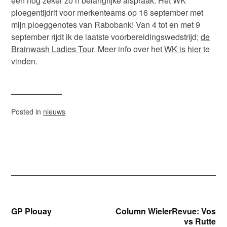
een nog zeker zo’n belangrijke afspraak: Het WK
ploegentijdrit voor merkenteams op 16 september met
mijn ploeggenotes van Rabobank! Van 4 tot en met 9
september rijdt ik de laatste voorbereidingswedstrijd;
de
Brainwash Ladies Tour
. Meer info over het
WK is hier
te
vinden.
Posted in
nieuws
Bericht
GP Plouay
Column WielerRevue: Vos
vs Rutte