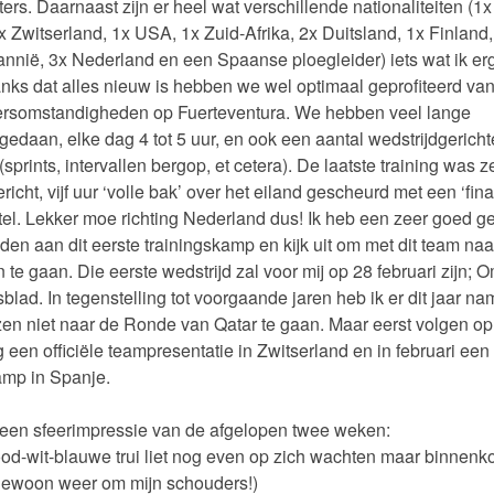
ers. Daarnaast zijn er heel wat verschillende nationaliteiten (1x
 Zwitserland, 1x USA, 1x Zuid-Afrika, 2x Duitsland, 1x Finland,
tannië, 3x Nederland en een Spaanse ploegleider) iets wat ik er
nks dat alles nieuw is hebben we wel optimaal geprofiteerd va
rsomstandigheden op Fuerteventura. We hebben veel lange
 gedaan, elke dag 4 tot 5 uur, en ook een aantal wedstrijdgericht
(sprints, intervallen bergop, et cetera). De laatste training was z
richt, vijf uur ‘volle bak’ over het eiland gescheurd met een ‘fina
otel. Lekker moe richting Nederland dus! Ik heb een zeer goed g
en aan dit eerste trainingskamp en kijk uit om met dit team naa
 te gaan. Die eerste wedstrijd zal voor mij op 28 februari zijn; 
lad. In tegenstelling tot voorgaande jaren heb ik er dit jaar nam
en niet naar de Ronde van Qatar te gaan. Maar eerst volgen op
g een officiële teampresentatie in Zwitserland en in februari een
amp in Spanje.
een sfeerimpressie van de afgelopen twee weken:
rood-wit-blauwe trui liet nog even op zich wachten maar binnenko
 gewoon weer om mijn schouders!)