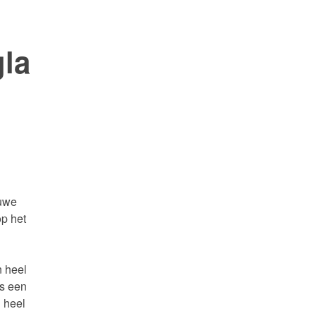
la
euwe
op het
n heel
is een
 heel