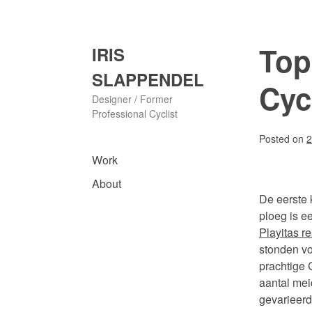
Skip
to
content
Top
IRIS
SLAPPENDEL
Cyc
Designer / Former
Professional Cyclist
Posted on
2
Work
About
De eerste 
ploeg is e
Playitas re
stonden vo
prachtige 
aantal mei
gevarieerd