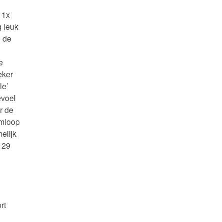
 1x
g leuk
n de
e
eker
le’
evoel
r de
Omloop
elijk
 29
rt