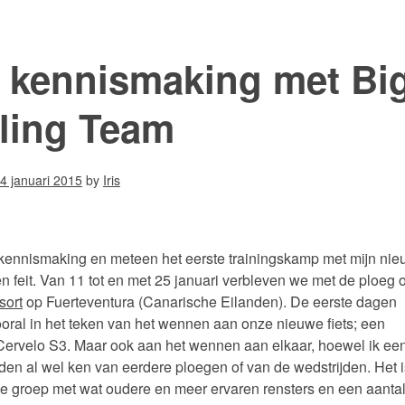
 kennismaking met Big
ling Team
4 januari 2015
by
Iris
kennismaking en meteen het eerste trainingskamp met mijn ni
en feit. Van 11 tot en met 25 januari verbleven we met de ploeg 
sort
op Fuerteventura (Canarische Eilanden). De eerste dagen
oral in het teken van het wennen aan onze nieuwe fiets; een
Cervelo S3. Maar ook aan het wennen aan elkaar, hoewel ik ee
den al wel ken van eerdere ploegen of van de wedstrijden. Het 
e groep met wat oudere en meer ervaren rensters en een aantal