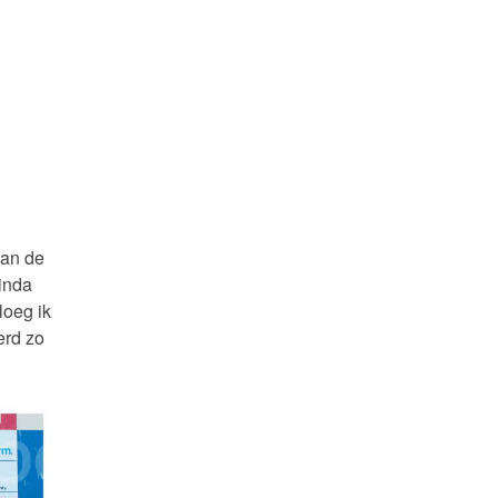
van de
inda
loeg ik
erd zo