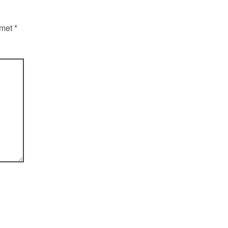
 met
*