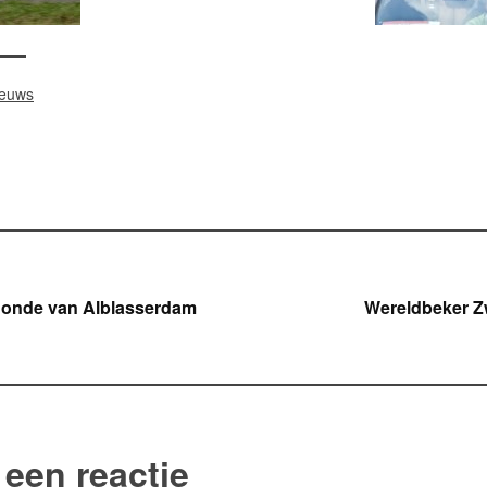
ieuws
icht
Ronde van Alblasserdam
Wereldbeker 
gatie
 een reactie