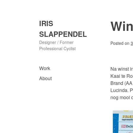
Skip
to
content
Win
IRIS
SLAPPENDEL
Designer / Former
Posted on
3
Professional Cyclist
Work
Na winst i
Kaai te Ro
About
Brand (AA D
Lucinda. P
nog mooi d