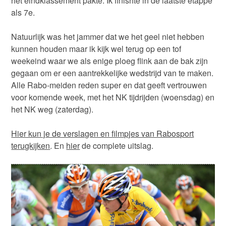
het eindklassement pakte. Ik finishte in de laatste etappe
als 7e.
Natuurlijk was het jammer dat we het geel niet hebben
kunnen houden maar ik kijk wel terug op een tof
weekeind waar we als enige ploeg flink aan de bak zijn
gegaan om er een aantrekkelijke wedstrijd van te maken.
Alle Rabo-meiden reden super en dat geeft vertrouwen
voor komende week, met het NK tijdrijden (woensdag) en
het NK weg (zaterdag).
Hier kun je de verslagen en filmpjes van Rabosport
terugkijken
. En
hier
de complete uitslag.