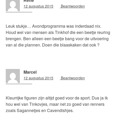
Rene
12 augustus 2015
09:12
Beantwoorden
Leuk stukje… Avondprogramma was inderdaad nix.
Houd wel van mensen als Tinkhof die een beetje reuring
brengen. Ben alleen een beetje bang voor de uitvoering
van al die plannen. Doen die blaaskaken dat ook ?
Marcel
12 augustus 2015
17:06
Beantwoorden
Kleurrijke figuren zijn altijd goed voor de sport. Dus ja ik
hou wel van Tinkovjes, maar net zo goed van renners
zoals Sagannetjes en Cavendishjes.