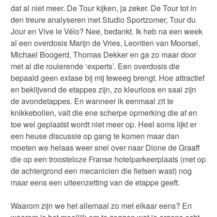
dat al niet meer. De Tour kijken, ja zeker. De Tour tot in
den treure analyseren met Studio Sportzomer, Tour du
Jour en Vive le Vélo? Nee, bedankt. Ik heb na een week
al een overdosis Marijn de Vries, Leontien van Moorsel,
Michael Boogerd, Thomas Dekker en ga zo maar door
met al die roulerende ‘experts’. Een overdosis die
bepaald geen extase bij mij teweeg brengt. Hoe attractief
en beklijvend de etappes zijn, zo kleurloos en saai zijn
de avondetappes. En wanneer ik eenmaal zit te
knikkebollen, valt die ene scherpe opmerking die af en
toe wel geplaatst wordt niet meer op. Heel soms lijkt er
een heuse discussie op gang te komen maar dan
moeten we helaas weer snel over naar Dione de Graaff
die op een troosteloze Franse hotelparkeerplaats (met op
de achtergrond een mecanicien die fietsen wast) nog
maar eens een uiteenzetting van de etappe geeft.
Waarom zijn we het allemaal zo met elkaar eens? En