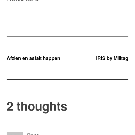
Bericht
Afzien en asfalt happen
IRIS by Milltag
navigatie
2 thoughts