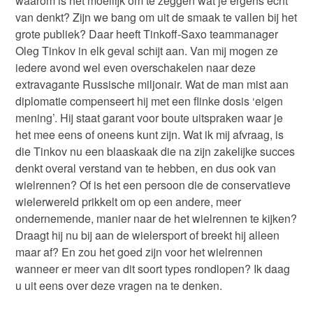
waarom is het moeilijk om te zeggen wat je ergens echt
van denkt? Zijn we bang om uit de smaak te vallen bij het
grote publiek? Daar heeft Tinkoff-Saxo teammanager
Oleg Tinkov in elk geval schijt aan. Van mij mogen ze
iedere avond wel even overschakelen naar deze
extravagante Russische miljonair. Wat de man mist aan
diplomatie compenseert hij met een flinke dosis ‘eigen
mening’. Hij staat garant voor boute uitspraken waar je
het mee eens of oneens kunt zijn. Wat ik mij afvraag, is
die Tinkov nu een blaaskaak die na zijn zakelijke succes
denkt overal verstand van te hebben, en dus ook van
wielrennen? Of is het een persoon die de conservatieve
wielerwereld prikkelt om op een andere, meer
ondernemende, manier naar de het wielrennen te kijken?
Draagt hij nu bij aan de wielersport of breekt hij alleen
maar af? En zou het goed zijn voor het wielrennen
wanneer er meer van dit soort types rondlopen? Ik daag
u uit eens over deze vragen na te denken.