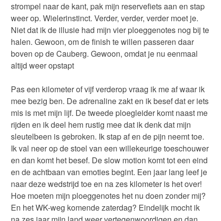
strompel naar de kant, pak mijn reservefiets aan en stap
weer op. Wielerinstinct. Verder, verder, verder moet je.
Niet dat ik de illusie had mijn vier ploeggenotes nog bij te
halen. Gewoon, om de finish te willen passeren daar
boven op de Cauberg. Gewoon, omdat je nu eenmaal
altijd weer opstapt
Pas een kilometer of vijf verderop vraag ik me af waar ik
mee bezig ben. De adrenaline zakt en ik besef dat er iets
mis is met mijn lijf. De tweede ploegleider komt naast me
rijden en ik deel hem rustig mee dat ik denk dat mijn
sleutelbeen is gebroken. Ik stap af en de pijn neemt toe.
Ik val neer op de stoel van een willekeurige toeschouwer
en dan komt het besef. De slow motion komt tot een eind
en de achtbaan van emoties begint. Een jaar lang leef je
naar deze wedstrijd toe en na zes kilometer is het over!
Hoe moeten mijn ploeggenotes het nu doen zonder mij?
En het WK-weg komende zaterdag? Eindelijk mocht ik
na zes jaar mijn land weer vertegenwoordigen en dan