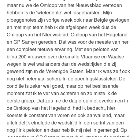
maar nu we de Omloop van het Nieuwsblad verreden
hebben is de ‘wielerlente’ wel losgebarsten. Mijn
ploeggenotes zijn vorige week ook naar België gevlogen
en met mijn team heb ik de afgelopen week dus de
Omloop van het Nieuwsblad, Omloop van het Hageland
en GP Samyn gereden. Dat was voor de meeste van hen
een compleet nieuwe ervaring. Met een peloton van
bijna 200 vrouwen over de smalle Vlaamse en Waalse
wegen is wel wat anders dan de wedstrijden die zij
gewend zijn in de Verenigde Staten. Maar ik was zelf ook
nog niet helemaal scherp in de openingsklassieker. De
conditie is zeker wel goed, maar op het beslissende
moment zat ik te ver van achteren en zo miste ik de
eerste groep. Dat zou me de dag erop niet overkomen in
de Omloop van het Hageland, had ik bedacht, hier
koerste ik constant van voren en ook aanvallend, maar
uiteindelijk eindigde de wedstrijd in een sprint van een
nog flink peloton en daar heb ik mij niet in gemengd. Op