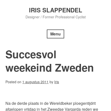
Skip
to
IRIS SLAPPENDEL
content
Designer / Former Professional Cyclist
Menu
Succesvol
weekeind Zweden
Posted on
1 augustus 2011
by
Iris
Na de derde plaats in de Wereldbeker ploegentijdrit
afgelopen vrijdag in het Zweedse Vargarda reden we