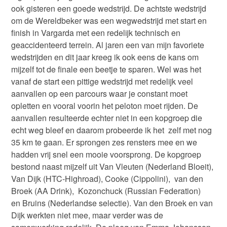
ook gisteren een goede wedstrijd. De achtste wedstrijd
om de Wereldbeker was een wegwedstrijd met start en
finish in Vargarda met een redelijk technisch en
geaccidenteerd terrein. Al jaren een van mijn favoriete
wedstrijden en dit jaar kreeg ik ook eens de kans om
mijzelf tot de finale een beetje te sparen. Wel was het
vanaf de start een pittige wedstrijd met redelijk veel
aanvallen op een parcours waar je constant moet
opletten en vooral voorin het peloton moet rijden. De
aanvallen resulteerde echter niet in een kopgroep die
echt weg bleef en daarom probeerde ik het zelf met nog
35 km te gaan. Er sprongen zes rensters mee en we
hadden vrij snel een mooie voorsprong. De kopgroep
bestond naast mijzelf uit Van Vleuten (Nederland Bloeit),
Van Dijk (HTC-Highroad), Cooke (Cippolini), van den
Broek (AA Drink), Kozonchuck (Russian Federation)
en Bruins (Nederlandse selectie). Van den Broek en van
Dijk werkten niet mee, maar verder was de