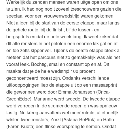
Werkelijk duizenden mensen waren uitgelopen om ons
te zien. Ik had nog nooit zoveel toeschouwers gezien die
speciaal voor een vrouwenwedstrijd waren gekomen!
Niet alleen bij de start van de eerste etappe, maar langs
de gehele route, bij de finish, bij de tussen- en
bergsprints en dat de hele week lang! Ik weet zeker dat
dit alle rensters in het peloton een enorme kik gaf en af
en toe zelfs kippenvel. Tijdens de eerste etappe bleek al
meteen dat het parcours niet zo gemakkelijk was als het
vooraf leek. Bochtig, smal en constant op en af. Dit
maakte dat je de hele wedstrijd 100 procent
geconcentreerd moest zijn. Ondanks verschillende
uitlooppogingen liep de etappe uit op een massasprint
die gewonnen werd door Emma Johansson (Orica-
GreenEdge). Marianne werd tweede. De tweede etappe
werd verreden in de stromende regen en was opnieuw
lastig. Nu kreeg aanvallers wel meer ruimte, uiteindelijk
wisten twee rensters, Zorzi (Astana-BePink) en Ratto
(Faren-Kuota) een flinke voorsprong te nemen. Omdat