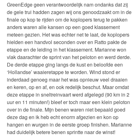
GreenEdge geen verantwoordelijk nam ondanks dat zij
de gele trui hadden zagen wij ons genoodzaakt om in de
finale op kop te rijden om de koplopers terug te pakken
anders waren alle kansen op een goed klassement
meteen gezien. Het was echter net te laat, de koplopers
hielden een handvol seconden over en Ratto pakte de
etappe en de leiding in het klassement. Marianne won
vlak daarachter de sprint van het peloton en werd derde.
De derde etappe ging langs de kust en beloofde een
‘Hollandse’ waaieretappe te worden. Wind stond er
inderdaad genoeg maar het was opnieuw veel draaien
en keren, op en af, en ook redelijk beschut. Maar omdat
deze etappe in sneltreinvaart werd afgelegd (90 km in 2
uur en 11 minuten!) bleef er toch maar een klein peloton
over in de finale. Mijn benen waren niet bepaald goed
deze dag en ik heb echt enorm afgezien en kon op
hangen en wurgen in de eerste groep finishen. Marianne
had duidelijk betere benen sprintte naar de winst!