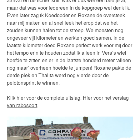
aanval en de echte ‘snit’ was er dus wel een beetje af,
maar dat was voor iedereen in de kopgroep wel denk ik.
Even later zag ik Koedooder en Roxane de oversteek
naar mij maken en al snel leek het erop dat we het
zouden kunnen halen tot de streep. We moesten nog
ongeveer vijf kilometer en werkten goed samen. In de
laatste kilometer deed Roxane perfect werk voor mij door
het tempo erin te houden zodat ik alleen in Vera’s wiel
hoefde te zitten en er in de laatste honderd meter ‘alleen
nog maar’ overheen hoefde te jumpen! Roxane pakte de
derde plek en Thalita werd nog vierde door de
pelotonsprint te winnen.
Klik
hier voor de complete uitslag
.
Hier voor het verslag
van rabosport
.