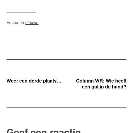
Posted in
nieuws
Bericht
Weer een derde plaats…
Column WR: Wie heeft
een gat in de hand?
navigatie
Geef een reactie